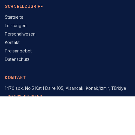
SCHNELLZUGRIFF
Startseite
Leistungen
Personalwesen
Kontakt
Preisangebot
Datenschutz
KONTAKT
1470 sok. No:5 Kat:1 Daire:105, Alsancak, Konak/İzmir, Türkiye
+90 232 421 99 59
Auf der Karte öffnen
© 2026 MKS Lojistik. Alle Rechte vorbehalten.